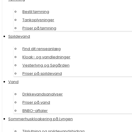
Bestil tømning
Tankoplysninger
Priser på tømning
Spildevand
Find dit renseanlæg
Kloak- og vandledninger
Vesterlyng og Søgården
Priser på spildevand
Vand
Drikkevandsanalyser
Priser på vand
BNBO-aftaler
Sommerhuskloakering på Lyngen
Tilslutning og spildevandsbidrag