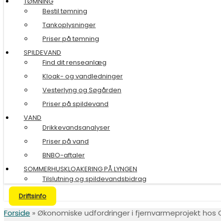
TØMNING
Bestil tømning
Tankoplysninger
Priser på tømning
SPILDEVAND
Find dit renseanlæg
Kloak- og vandledninger
Vesterlyng og Søgården
Priser på spildevand
VAND
Drikkevandsanalyser
Priser på vand
BNBO-aftaler
SOMMERHUSKLOAKERING PÅ LYNGEN
Tilslutning og spildevandsbidrag
Driftsinfo
Forside
»
Økonomiske udfordringer i fjernvarmeprojekt hos 