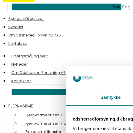
Søg
Spørgsmål og svar
Nyheder
Om Odsherred Forsyning A/S
Kontakt os
Spørgsmål og svar
Nyheder
Om Odsherred Forsyning A/S
Kontakt os
Søg
Samtykke
FJERNVARME
Fjernvarmeprisen 1. juli 2026
odsherredforsyning.dk brug
Fjernvarmeprisen 1. april 2026
Vi bruger cookies til statisti
Rekonstruktionsforslag for Odsherred Varme A/S