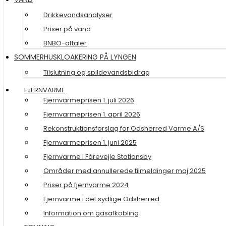
Drikkevandsanalyser
Priser på vand
BNBO-aftaler
SOMMERHUSKLOAKERING PÅ LYNGEN
Tilslutning og spildevandsbidrag
FJERNVARME
Fjernvarmeprisen 1. juli 2026
Fjernvarmeprisen 1. april 2026
Rekonstruktionsforslag for Odsherred Varme A/S
Fjernvarmeprisen 1. juni 2025
Fjernvarme i Fårevejle Stationsby
Områder med annullerede tilmeldinger maj 2025
Priser på fjernvarme 2024
Fjernvarme i det sydlige Odsherred
Information om gasafkobling