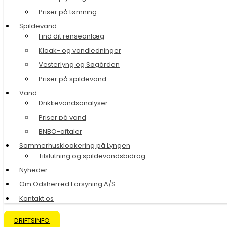
Priser på tømning
Spildevand
Find dit renseanlæg
Kloak- og vandledninger
Vesterlyng og Søgården
Priser på spildevand
Vand
Drikkevandsanalyser
Priser på vand
BNBO-aftaler
Sommerhuskloakering på Lyngen
Tilslutning og spildevandsbidrag
Nyheder
Om Odsherred Forsyning A/S
Kontakt os
DRIFTSINFO