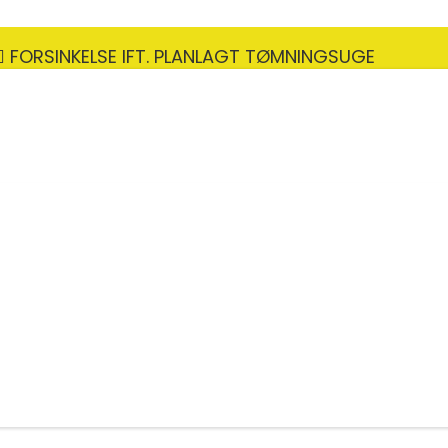
FORSINKELSE IFT. PLANLAGT TØMNINGSUGE