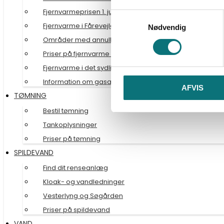
Fjernvarmeprisen 1. juni 2025
Samtykkevalg
Fjernvarme i Fårevejle Stationsby
Nødvendig
Områder med annullerede tilmeldinger maj 2025
Priser på fjernvarme 2024
Fjernvarme i det sydlige Odsherred
Information om gasafkobling
AFVIS
TØMNING
Bestil tømning
Tankoplysninger
Priser på tømning
SPILDEVAND
Find dit renseanlæg
Kloak- og vandledninger
Vesterlyng og Søgården
Priser på spildevand
VAND