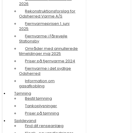
2026
Rekonstruktionsforslag for
Odsherred Varme A/S
Fjernvarmeprisen 1. juni
2025
Fjernvarme i Fårevejle
Stationsby
Områder med annullerede
tilmeldinger maj 2025
Priser på fjernvarme 2024
Fjernvarme i det sydlige
Odsherred
Information om
gasafkobling
Tømning
Bestil tømning
Tankoplysninger
Priser på tømning
Spildevand
Find dit renseanlæg