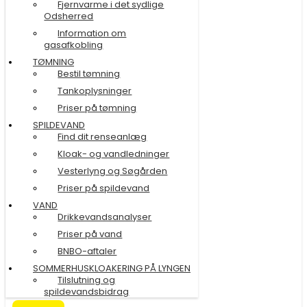
Fjernvarme i det sydlige
Odsherred
Information om
gasafkobling
TØMNING
Bestil tømning
Tankoplysninger
Priser på tømning
SPILDEVAND
Find dit renseanlæg
Kloak- og vandledninger
Vesterlyng og Søgården
Priser på spildevand
VAND
Drikkevandsanalyser
Priser på vand
BNBO-aftaler
SOMMERHUSKLOAKERING PÅ LYNGEN
Tilslutning og
spildevandsbidrag