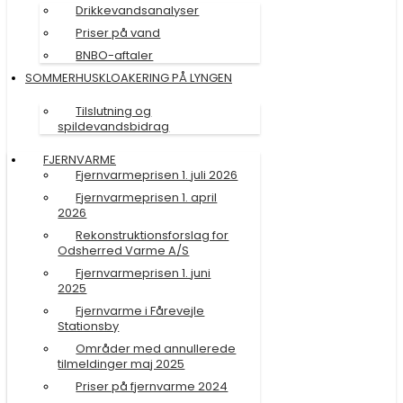
Drikkevandsanalyser
Priser på vand
BNBO-aftaler
SOMMERHUSKLOAKERING PÅ LYNGEN
Tilslutning og
spildevandsbidrag
FJERNVARME
Fjernvarmeprisen 1. juli 2026
Fjernvarmeprisen 1. april
2026
Rekonstruktionsforslag for
Odsherred Varme A/S
Fjernvarmeprisen 1. juni
2025
Fjernvarme i Fårevejle
Stationsby
Områder med annullerede
tilmeldinger maj 2025
Priser på fjernvarme 2024