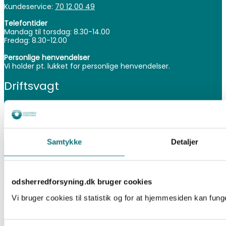
Kundeservice:
70 12 00 49
Telefontider
Mandag til torsdag: 8.30-14.00
Fredag: 8.30-12.00
Personlige henvendelser
Vi holder pt. lukket for personlige henvendelser.
Driftsvagt
(Akutte henvendelser uden for normal åbningstid)
Fjernvarme
Samtykke
Detaljer
Sted:
Hørve, Asnæs, Fårevejle St., Rørvig, Stårup, Højby, Nr.
Asmindrup, Vig, Egebjerg, Grevinge og Herrestrup.
odsherredforsyning.dk bruger cookies
Ring til Odsherred Forsyning på 70 12 00 49
Vi bruger cookies til statistik og for at hjemmesiden kan fung
Spildevand