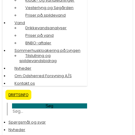
Kloak- og vandledninger
Vesterlyng og Søgården
Priser på spildevand
Vand
Drikkevandsanalyser
Priser på vand
BNBO-aftaler
Sommerhuskloakering på Lyngen
Tilslutning og
spildevandsbidrag
Nyheder
Om Odsherred Forsyning A/S
Kontakt os
DRIFTSINFO
Søg
Spørgsmål og svar
Nyheder