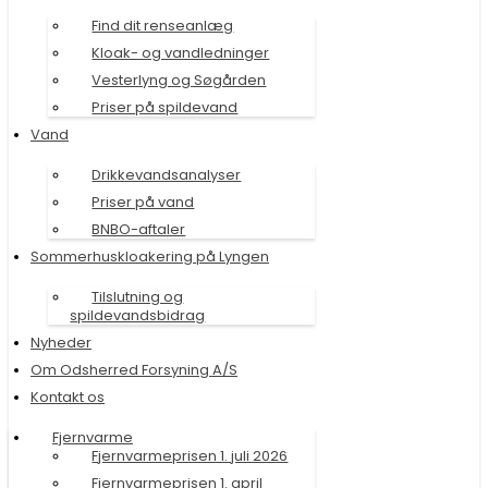
Find dit renseanlæg
Kloak- og vandledninger
Vesterlyng og Søgården
Priser på spildevand
Vand
Drikkevandsanalyser
Priser på vand
BNBO-aftaler
Sommerhuskloakering på Lyngen
Tilslutning og
spildevandsbidrag
Nyheder
Om Odsherred Forsyning A/S
Kontakt os
Fjernvarme
Fjernvarmeprisen 1. juli 2026
Fjernvarmeprisen 1. april