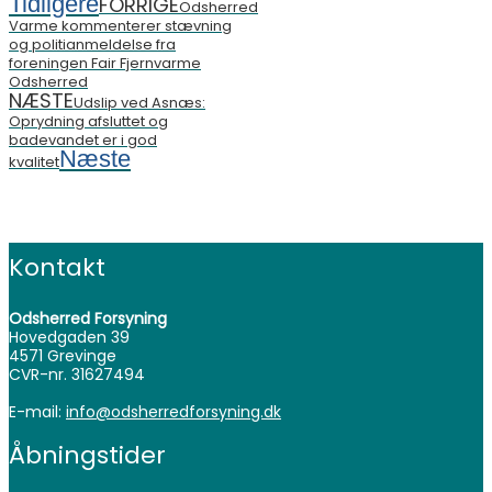
Tidligere
FORRIGE
Odsherred
Varme kommenterer stævning
og politianmeldelse fra
foreningen Fair Fjernvarme
Odsherred
NÆSTE
Udslip ved Asnæs:
Oprydning afsluttet og
badevandet er i god
Næste
kvalitet
Kontakt
Odsherred Forsyning
Hovedgaden 39
4571 Grevinge
CVR-nr. 31627494
E-mail:
info@odsherredforsyning.dk
Åbningstider