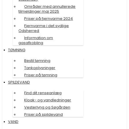
Områder med annullerede
tilmeldinger maj 2025
Priser på fjernvarme 2024
Fjernvarme i det sydlige
Odsherred
Information om
gasafkobling
TØMNING
Bestil tømning
Tankoplysninger
Priser på tømning
SPILDEVAND
Find dit renseanlæg
Kloak- og vandledninger
Vesterlyng og Søgården
Priser på spildevand
VAND