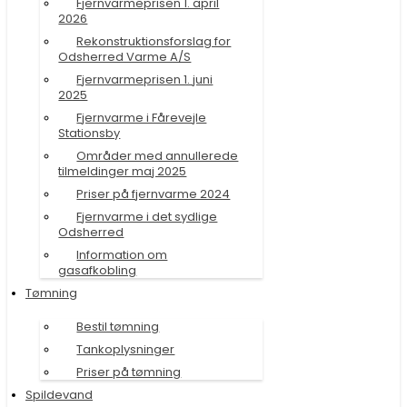
Fjernvarmeprisen 1. april
2026
Rekonstruktionsforslag for
Odsherred Varme A/S
Fjernvarmeprisen 1. juni
2025
Fjernvarme i Fårevejle
Stationsby
Områder med annullerede
tilmeldinger maj 2025
Priser på fjernvarme 2024
Fjernvarme i det sydlige
Odsherred
Information om
gasafkobling
Tømning
Bestil tømning
Tankoplysninger
Priser på tømning
Spildevand