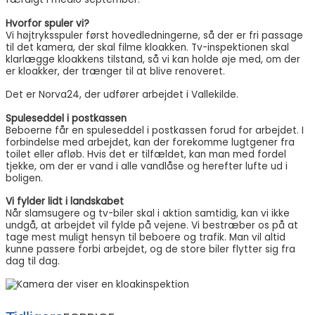
Hvorfor spuler vi?
Vi højtryksspuler først hovedledningerne, så der er fri passage
til det kamera, der skal filme kloakken. Tv-inspektionen skal
klarlægge kloakkens tilstand, så vi kan holde øje med, om der
er kloakker, der trænger til at blive renoveret.
Det er Norva24, der udfører arbejdet i Vallekilde.
Spuleseddel i postkassen
Beboerne får en spuleseddel i postkassen forud for arbejdet. I
forbindelse med arbejdet, kan der forekomme lugtgener fra
toilet eller afløb. Hvis det er tilfældet, kan man med fordel
tjekke, om der er vand i alle vandlåse og herefter lufte ud i
boligen.
Vi fylder lidt i landskabet
Når slamsugere og tv-biler skal i aktion samtidig, kan vi ikke
undgå, at arbejdet vil fylde på vejene. Vi bestræber os på at
tage mest muligt hensyn til beboere og trafik. Man vil altid
kunne passere forbi arbejdet, og de store biler flytter sig fra
dag til dag.