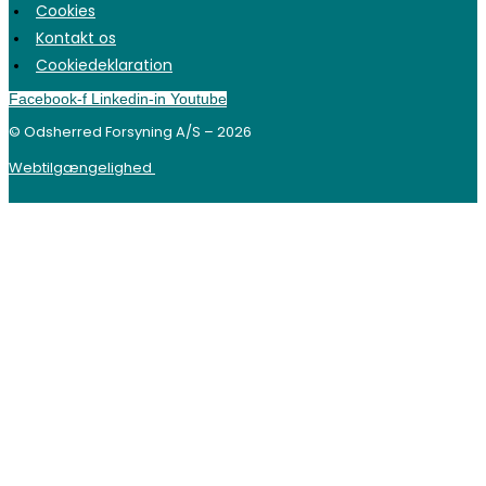
Cookies
Kontakt os
Cookiedeklaration
Facebook-f
Linkedin-in
Youtube
© Odsherred Forsyning A/S – 2026
Webtilgængelighed