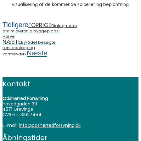
Visualisering af de kommende solceller og beplantning.
Tidligere
FORRIGE
Dialogmøde
om midlertidig byggeplads i
Hørve
NÆSTE
Byrådet besøgte
renseanlæg og
Næste
varmeværk
Kontakt
Odsherred Forsyning
Hovedgaden 39
4571 Grevinge
CVR-nr. 31627494
E-mail:
info@odsherredforsyning.dk
Åbningstider