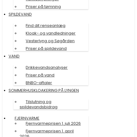
Priser på tømning
SPILDEVAND
Find dit renseanlæg
Kloak- og vandledninger
Vesterlyng og Søgården
Priser på spildevand
VAND
Drikkevandsanalyser
Priser på vand
BNBO-aftaler
SOMMERHUSKLOAKERING PÅ LYNGEN
Tilslutning og
spildevandsbidrag
FJERNVARME
Fjernvarmeprisen 1. juli 2026
Fjernvarmeprisen 1. april
2026