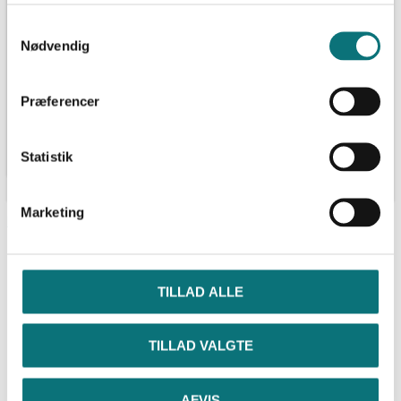
Vesterlyng og Søgården
Samtykkevalg
Priser på spildevand
Nødvendig
VAND
Drikkevandsanalyser
Priser på vand
Præferencer
BNBO-aftaler
SOMMERHUSKLOAKERING PÅ LYNGEN
Tilslutning og
Statistik
spildevandsbidrag
Driftsinfo
Marketing
Forside
»
Solceller til Havnebyen Renseanlæg
TILLAD ALLE
Solceller til Havnebyen Renseanlæg
Udgivet:
25 august, 2023
TILLAD VALGTE
AFVIS