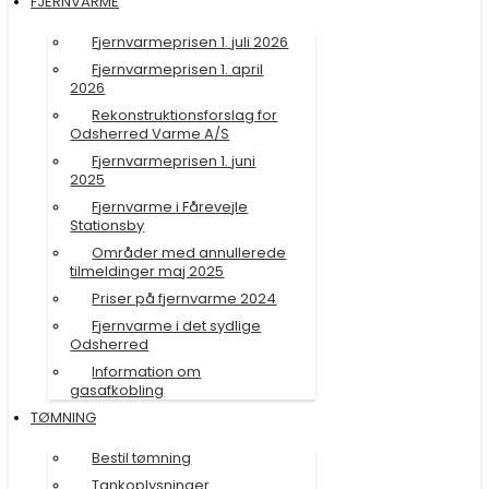
FJERNVARME
Fjernvarmeprisen 1. juli 2026
Fjernvarmeprisen 1. april
2026
Rekonstruktionsforslag for
Odsherred Varme A/S
Fjernvarmeprisen 1. juni
2025
Fjernvarme i Fårevejle
Stationsby
Områder med annullerede
tilmeldinger maj 2025
Priser på fjernvarme 2024
Fjernvarme i det sydlige
Odsherred
Information om
gasafkobling
TØMNING
Bestil tømning
Tankoplysninger