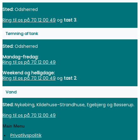
Sted:
Odsherred
Ring til os på 70 12 00 49
og
tast 3
.
Tømning af tank
Sted:
Odsherred
Mandag-fredag:
Ring til os på 70 12 00 49
Weekend og helligdage:
Ring til os på 70 12 00 49
og
tast 2
.
Vand
Sted:
Nykøbing, Kildehuse-Strandhuse, Egebjerg og Bøsserup.
Ring til os på 70 12 00 49
Main Menu
Privatlivspolitik