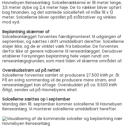
Havnebyen Renseanlæg. Solcellerækkerne er 18 meter lange,
3,5 meter dybe og 2,4 meter høje. De to rækker bliver opført
bag hinanden, og det samlede solcellefelt vil måle 18 x 12
meter. Solcellerne bliver opstillet på stålstativer og vinkles
mod syd.
Beplantning skærmer af
Solcelleanlægget forventes færdigmonteret til udgangen af
september, og sættes i drift umiddelbart derefter. Solcellerne
støjer ikke, og de er vinklet væk fra beboelse. De forventes
derfor ikke at genere naboerne til renseanlægget. Derudover
etablerer Forsyningen beplantning hele vejen rundt om
renseanlægsgrunden, som med tiden vil skærme området af.
Overskudsstrøm ud på nettet
Solcellerne forventes samlet at producere 27.500 kWh pr. år.
På en solrig sommerdag vil de producere mere strøm, end
renseanlægget kan aftage. Overskuddet på ca. 9.500 kWh
årligt, sendes ud på Havnebyens elnet.
Solcellerne sættes op i september
Mandag den 18. september kommer solcellerne til Havnebyen
Renseanlæg. Vi monterer solcellerne umiddelbart herefter.