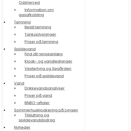
Odsherred
Information om
gasafkobling
Tømning
Bestil tømning
Tankoplysninger
Priser på tømning
Spildevand
Find dit renseanlæg
Kloak- og vandledninger
Vesterlyng og Søgården
Priser på spildevand
Vand
Drikkevandsanalyser
Priser på vand
BNBO-aftaler
Sommerhuskloakering på Lyngen
Tilslutning og
spildevandsbidrag
Nyheder