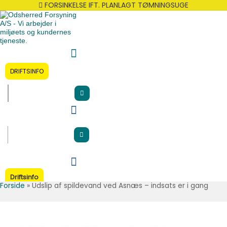
Gå
Main
FORSINKELSE IFT. PLANLAGT TØMNINGSUGE
til
Menu
indholdet
DRIFTSINFO
Driftsinfo
Forside
»
Udslip af spildevand ved Asnæs – indsats er i gang