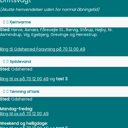
Driftsvagt
(Akutte henvendelser uden for normal åbningstid)
Fjernvarme
Sted:
Hørve, Asnæs, Fårevejle St., Rørvig, Stårup, Højby, Nr.
Asmindrup, Vig, Egebjerg, Grevinge og Herrestrup.
Ring til Odsherred Forsyning på 70 12 00 49
Spildevand
Sted:
Odsherred
Ring til os på 70 12 00 49
og
tast 3
.
Tømning af tank
Sted:
Odsherred
Mandag-fredag:
Ring til os på 70 12 00 49
Weekend og helligdage: