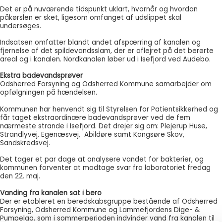
Det er på nuværende tidspunkt uklart, hvornår og hvordan
påkørslen er sket, ligesom omfanget af udslippet skal
undersøges.
Indsatsen omfatter blandt andet afspærring af kanalen og
fjernelse af det spildevandsslam, der er aflejret på det berørte
areal og i kanalen. Nordkanalen løber ud i Isefjord ved Audebo.
Ekstra badevandsprøver
Odsherred Forsyning og Odsherred Kommune samarbejder om
opfølgningen på hændelsen.
Kommunen har henvendt sig til Styrelsen for Patientsikkerhed og
får taget ekstraordinære badevandsprøver ved de fem
nærmeste strande i Isefjord. Det drejer sig om: Plejerup Huse,
Strandlyvej, Egenæsvej, Abildøre samt Kongsøre Skov,
Sandskredsvej.
Det tager et par dage at analysere vandet for bakterier, og
kommunen forventer at modtage svar fra laboratoriet fredag
den 22. maj.
Vanding fra kanalen sat i bero
Der er etableret en beredskabsgruppe bestående af Odsherred
Forsyning, Odsherred Kommune og Lammefjordens Dige- &
Pumpelag, som i sommerperioden indvinder vand fra kanalen til