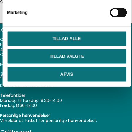
Næste
Odsherred
Marketing
Kontakt
TILLAD ALLE
Odsherred Forsyning
Hovedgaden 39
4571 Grevinge
CVR-nr. 31627494
TILLAD VALGTE
E-mail:
info@odsherredforsyning.dk
Åbningstider
AFVIS
Kundeservice:
70 12 00 49
Telefontider
Mandag til torsdag: 8.30-14.00
Fredag: 8.30-12.00
Personlige henvendelser
Vi holder pt. lukket for personlige henvendelser.