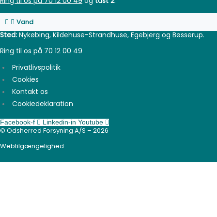
Ring til os på 70 12 00 49
og
tast 2
.
Vand
Sted:
Nykøbing, Kildehuse-Strandhuse, Egebjerg og Bøsserup.
Ring til os på 70 12 00 49
Privatlivspolitik
Cookies
Kontakt os
Cookiedeklaration
Facebook-f
Linkedin-in
Youtube
© Odsherred Forsyning A/S – 2026
Webtilgængelighed