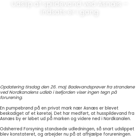
Udslip af spildevand ved Asnæs –
indsats er i gang
Udgivet:
20 maj, 2026
Opdatering tirsdag den 26. maj: Badevandsprøver fra strandene
ved Nordkanalens udløb i Isefjorden viser ingen tegn på
forurening.
En pumpebrønd på en privat mark nær Asnæs er blevet
beskadiget af et køretøj. Det har medført, at husspildevand fra
Asnæs by er løbet ud på marken og videre ned i Nordkanalen.
Odsherred Forsyning standsede udledningen, så snart udslippet
blev konstateret, og arbejder nu på at afhjælpe forureningen.