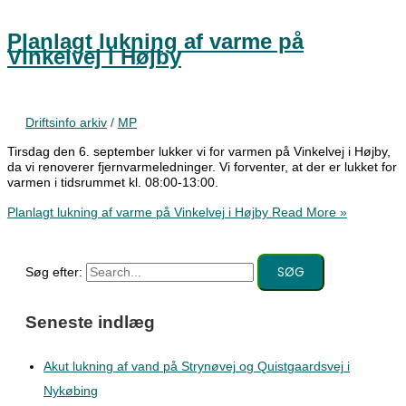
Planlagt lukning af varme på
Vinkelvej i Højby
Driftsinfo arkiv
/
MP
Tirsdag den 6. september lukker vi for varmen på Vinkelvej i Højby,
da vi renoverer fjernvarmeledninger. Vi forventer, at der er lukket for
varmen i tidsrummet kl. 08:00-13:00.
Planlagt lukning af varme på Vinkelvej i Højby
Read More »
Søg efter:
Seneste indlæg
Akut lukning af vand på Strynøvej og Quistgaardsvej i
Nykøbing