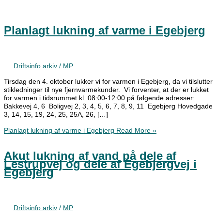
Planlagt lukning af varme i Egebjerg
Driftsinfo arkiv
/
MP
Tirsdag den 4. oktober lukker vi for varmen i Egebjerg, da vi tilslutter
stikledninger til nye fjernvarmekunder. Vi forventer, at der er lukket
for varmen i tidsrummet kl. 08:00-12:00 på følgende adresser:
Bakkevej 4, 6 Boligvej 2, 3, 4, 5, 6, 7, 8, 9, 11 Egebjerg Hovedgade
3, 14, 15, 19, 24, 25, 25A, 26, […]
Planlagt lukning af varme i Egebjerg
Read More »
Akut lukning af vand på dele af
Lestrupvej og dele af Egebjergvej i
Egebjerg
Driftsinfo arkiv
/
MP