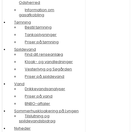
Odsherred
Information om
gasafkobling
Tømning
Bestil tømning
Tankoplysninger
Priser på tømning
Spildevand
Find dit renseanlæg
Kloak- og vandledninger
Vesterlyng og Søgården
Priser på spildevand
Vand
Drikkevandsanalyser
Priser på vand
BNBO-aftaler
Sommerhuskloakering på Lyngen
Tilslutning og
spildevandsbidrag
Nyheder