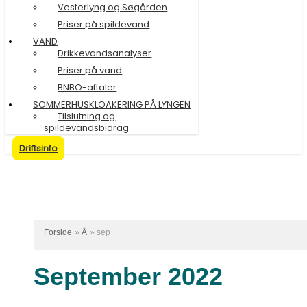
Vesterlyng og Søgården
Priser på spildevand
VAND
Drikkevandsanalyser
Priser på vand
BNBO-aftaler
SOMMERHUSKLOAKERING PÅ LYNGEN
Tilslutning og
spildevandsbidrag
Driftsinfo
Forside
Å
sep
September 2022