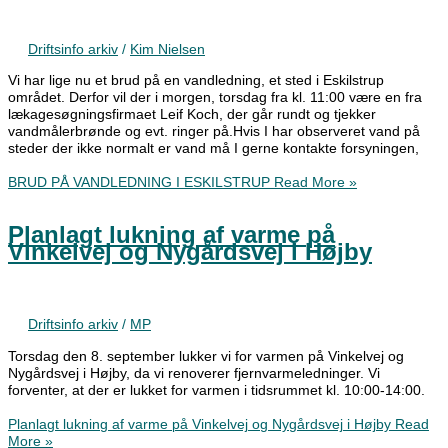
Driftsinfo arkiv
/
Kim Nielsen
Vi har lige nu et brud på en vandledning, et sted i Eskilstrup
området. Derfor vil der i morgen, torsdag fra kl. 11:00 være en fra
lækagesøgningsfirmaet Leif Koch, der går rundt og tjekker
vandmålerbrønde og evt. ringer på.Hvis I har observeret vand på
steder der ikke normalt er vand må I gerne kontakte forsyningen,
BRUD PÅ VANDLEDNING I ESKILSTRUP
Read More »
Planlagt lukning af varme på
Vinkelvej og Nygårdsvej i Højby
Driftsinfo arkiv
/
MP
Torsdag den 8. september lukker vi for varmen på Vinkelvej og
Nygårdsvej i Højby, da vi renoverer fjernvarmeledninger. Vi
forventer, at der er lukket for varmen i tidsrummet kl. 10:00-14:00.
Planlagt lukning af varme på Vinkelvej og Nygårdsvej i Højby
Read
More »