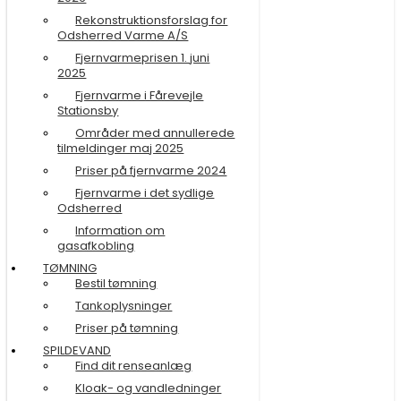
Rekonstruktionsforslag for
Odsherred Varme A/S
Fjernvarmeprisen 1. juni
2025
Fjernvarme i Fårevejle
Stationsby
Områder med annullerede
tilmeldinger maj 2025
Priser på fjernvarme 2024
Fjernvarme i det sydlige
Odsherred
Information om
gasafkobling
TØMNING
Bestil tømning
Tankoplysninger
Priser på tømning
SPILDEVAND
Find dit renseanlæg
Kloak- og vandledninger