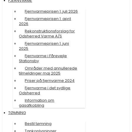
FJERNVARME
Fjernvarmeprisen 1. juli 2026
Fjernvarmeprisen 1. april
2026
Rekonstruktionsforslag for
Odsherred Varme A/S
Fjernvarmeprisen 1. juni
2025
Fjernvarme i Fårevejle
Stationsby
Områder med annullerede
tilmeldinger maj 2025
Priser på fjernvarme 2024
Fjernvarme i det sydlige
Odsherred
Information om
gasafkobling
TØMNING
Bestil tømning
Tankoplysninger