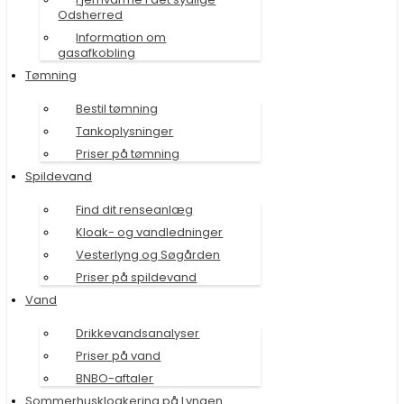
Odsherred
Information om
gasafkobling
Tømning
Bestil tømning
Tankoplysninger
Priser på tømning
Spildevand
Find dit renseanlæg
Kloak- og vandledninger
Vesterlyng og Søgården
Priser på spildevand
Vand
Drikkevandsanalyser
Priser på vand
BNBO-aftaler
Sommerhuskloakering på Lyngen