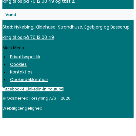
Ring til os på 70 12 00 49
og
tast 2
.
Vand
Sted:
Nykøbing, Kildehuse-Strandhuse, Egebjerg og Bøsserup.
Ring til os på 70 12 00 49
Main Menu
Privatlivspolitik
Cookies
Kontakt os
Cookiedeklaration
Facebook-f
Linkedin-in
Youtube
© Odsherred Forsyning A/S – 2026
Webtilgængelighed