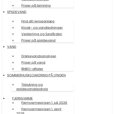
Priser på tømning
SPILDEVAND
Find dit renseanlæg
Kloak- og vandledninger
Vesterlyng og Søgården
Priser på spildevand
VAND
Drikkevandsanalyser
Priser på vand
BNBO-aftaler
SOMMERHUSKLOAKERING PÅ LYNGEN
Tilslutning og
spildevandsbidrag
FJERNVARME
Fjernvarmeprisen 1. juli 2026
Fjernvarmeprisen 1. april
2026