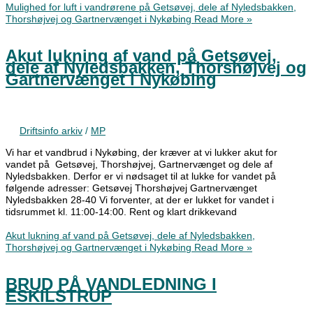
Mulighed for luft i vandrørene på Getsøvej, dele af Nyledsbakken,
Thorshøjvej og Gartnervænget i Nykøbing
Read More »
Akut lukning af vand på Getsøvej,
dele af Nyledsbakken, Thorshøjvej og
Gartnervænget i Nykøbing
Driftsinfo arkiv
/
MP
Vi har et vandbrud i Nykøbing, der kræver at vi lukker akut for
vandet på Getsøvej, Thorshøjvej, Gartnervænget og dele af
Nyledsbakken. Derfor er vi nødsaget til at lukke for vandet på
følgende adresser: Getsøvej Thorshøjvej Gartnervænget
Nyledsbakken 28-40 Vi forventer, at der er lukket for vandet i
tidsrummet kl. 11:00-14:00. Rent og klart drikkevand
Akut lukning af vand på Getsøvej, dele af Nyledsbakken,
Thorshøjvej og Gartnervænget i Nykøbing
Read More »
BRUD PÅ VANDLEDNING I
ESKILSTRUP