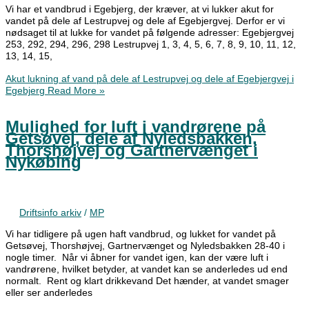
Vi har et vandbrud i Egebjerg, der kræver, at vi lukker akut for
vandet på dele af Lestrupvej og dele af Egebjergvej. Derfor er vi
nødsaget til at lukke for vandet på følgende adresser: Egebjergvej
253, 292, 294, 296, 298 Lestrupvej 1, 3, 4, 5, 6, 7, 8, 9, 10, 11, 12,
13, 14, 15,
Akut lukning af vand på dele af Lestrupvej og dele af Egebjergvej i
Egebjerg
Read More »
Mulighed for luft i vandrørene på
Getsøvej, dele af Nyledsbakken,
Thorshøjvej og Gartnervænget i
Nykøbing
Driftsinfo arkiv
/
MP
Vi har tidligere på ugen haft vandbrud, og lukket for vandet på
Getsøvej, Thorshøjvej, Gartnervænget og Nyledsbakken 28-40 i
nogle timer. Når vi åbner for vandet igen, kan der være luft i
vandrørene, hvilket betyder, at vandet kan se anderledes ud end
normalt. Rent og klart drikkevand Det hænder, at vandet smager
eller ser anderledes