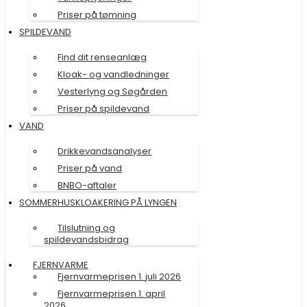
Priser på tømning
SPILDEVAND
Find dit renseanlæg
Kloak- og vandledninger
Vesterlyng og Søgården
Priser på spildevand
VAND
Drikkevandsanalyser
Priser på vand
BNBO-aftaler
SOMMERHUSKLOAKERING PÅ LYNGEN
Tilslutning og
spildevandsbidrag
FJERNVARME
Fjernvarmeprisen 1. juli 2026
Fjernvarmeprisen 1. april
2026