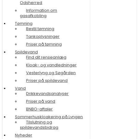
Odsherred
Information om
gasafkobling
Tømning
Bestil tømning
Tankoplysninger
Priser på tømning
Spildevand
Find dit renseanlæg
Kloak- og vandledninger
Vesterlyng og Søgården
Priser på spildevand
Vand
Drikkevandsanalyser
Priser på vand
BNBO-aftaler
Sommerhuskloakering på Lyngen
Tilslutning og
spildevandsbidrag
Nyheder