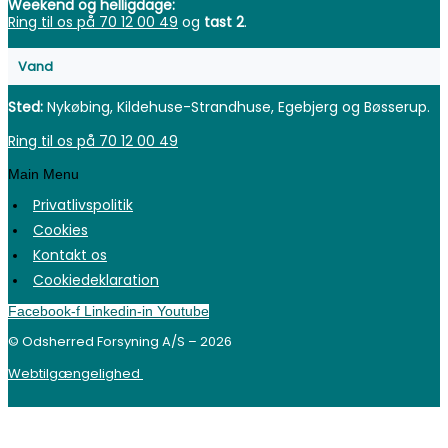
Weekend og helligdage:
Ring til os på 70 12 00 49
og
tast 2
.
Vand
Sted:
Nykøbing, Kildehuse-Strandhuse, Egebjerg og Bøsserup.
Ring til os på 70 12 00 49
Main Menu
Privatlivspolitik
Cookies
Kontakt os
Cookiedeklaration
Facebook-f
Linkedin-in
Youtube
© Odsherred Forsyning A/S – 2026
Webtilgængelighed