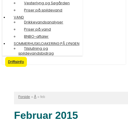
Vesterlyng og Søgården
Priser på spildevand
VAND
Drikkevandsanalyser
Priser på vand
BNBO-aftaler
SOMMERHUSKLOAKERING PÅ LYNGEN
Tilslutning og
spildevandsbidrag
Driftsinfo
Forside
Å
feb
Februar 2015