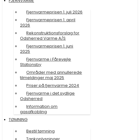
FJERNVARME
Fjernvarmeprisen 1. juli 2026
Fjernvarmeprisen 1. april
2026
Rekonstruktionsforslag for
Odsherred Varme A/S
Fjernvarmeprisen 1. juni
2025
Fjernvarme i Fårevejle
Stationsby
Områder med annullerede
tilmeldinger maj 2025
Priser på fjernvarme 2024
Fjernvarme i det sydlige
Odsherred
Information om
gasafkobling
TØMNING
Bestil tømning
Tankoplysninger