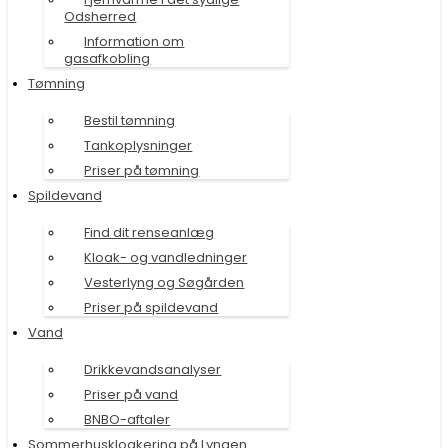
Odsherred
Information om
gasafkobling
Tømning
Bestil tømning
Tankoplysninger
Priser på tømning
Spildevand
Find dit renseanlæg
Kloak- og vandledninger
Vesterlyng og Søgården
Priser på spildevand
Vand
Drikkevandsanalyser
Priser på vand
BNBO-aftaler
Sommerhuskloakering på Lyngen