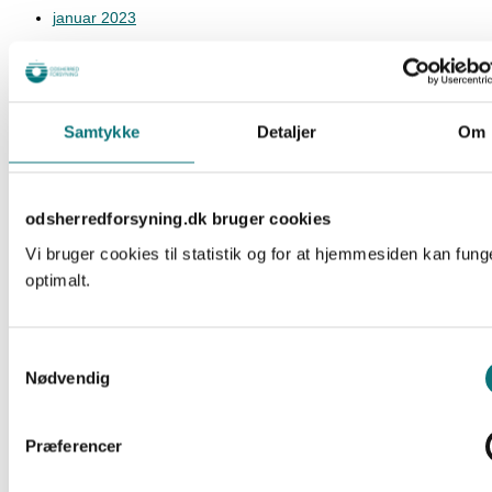
januar 2023
december 2022
november 2022
Samtykke
Detaljer
Om
oktober 2022
september 2022
august 2022
odsherredforsyning.dk bruger cookies
juli 2022
Vi bruger cookies til statistik og for at hjemmesiden kan fung
optimalt.
juni 2022
maj 2022
Samtykkevalg
april 2022
Nødvendig
marts 2022
februar 2022
Præferencer
januar 2022