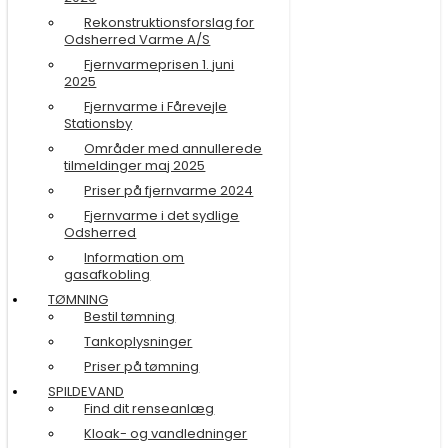
Rekonstruktionsforslag for
Odsherred Varme A/S
Fjernvarmeprisen 1. juni
2025
Fjernvarme i Fårevejle
Stationsby
Områder med annullerede
tilmeldinger maj 2025
Priser på fjernvarme 2024
Fjernvarme i det sydlige
Odsherred
Information om
gasafkobling
TØMNING
Bestil tømning
Tankoplysninger
Priser på tømning
SPILDEVAND
Find dit renseanlæg
Kloak- og vandledninger