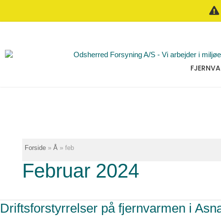
Gå
til
indholdet
FJERNVA
Forside
Å
feb
Februar 2024
Driftsforstyrrelser
Driftsforstyrrelser på fjernvarmen i As
på