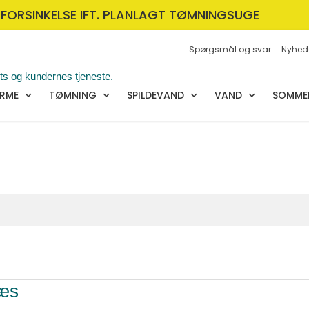
FORSINKELSE IFT. PLANLAGT TØMNINGSUGE
Spørgsmål og svar
Nyhed
RME
TØMNING
SPILDEVAND
VAND
SOMMER
næs