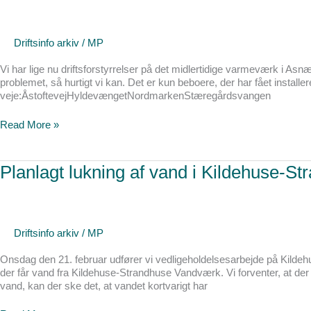
fjernvarmen
i
Asnæs
Driftsinfo arkiv
/
MP
Vi har lige nu driftsforstyrrelser på det midlertidige varmeværk i As
problemet, så hurtigt vi kan. Det er kun beboere, der har fået installe
veje:ÅstoftevejHyldevængetNordmarkenStæregårdsvangen
Read More »
Planlagt
Planlagt lukning af vand i Kildehuse-S
lukning
af
vand
i
Kildehuse-
Driftsinfo arkiv
/
MP
Strandhuse
Onsdag den 21. februar udfører vi vedligeholdelsesarbejde på Kildehu
der får vand fra Kildehuse-Strandhuse Vandværk. Vi forventer, at der 
vand, kan der ske det, at vandet kortvarigt har