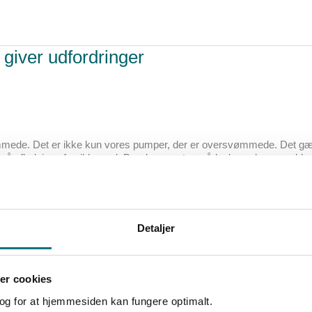
iver udfordringer
ømmede. Det er ikke kun vores pumper, der er oversvømmede. Det gæ
så afledning af spildevand. Bor du nær et område, hvor der er prob
Detaljer
er cookies
k og for at hjemmesiden kan fungere optimalt.