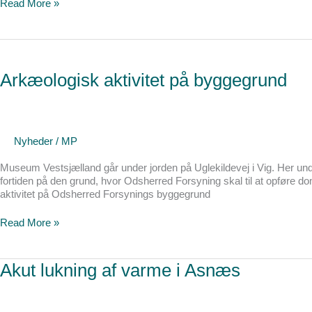
Read More »
Arkæologisk
aktivitet
på
Arkæologisk aktivitet på byggegrund
byggegrund
Nyheder
/
MP
Museum Vestsjælland går under jorden på Uglekildevej i Vig. Her und
fortiden på den grund, hvor Odsherred Forsyning skal til at opføre
aktivitet på Odsherred Forsynings byggegrund
Read More »
Akut
Akut lukning af varme i Asnæs
lukning
af
varme