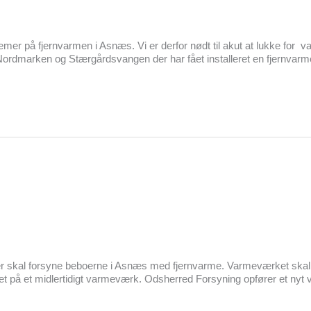
blemer på fjernvarmen i Asnæs. Vi er derfor nødt til akut at lukke for 
rdmarken og Stærgårdsvangen der har fået installeret en fjernvarmeu
 skal forsyne beboerne i Asnæs med fjernvarme. Varmeværket skal e
oblet på et midlertidigt varmeværk. Odsherred Forsyning opfører et ny