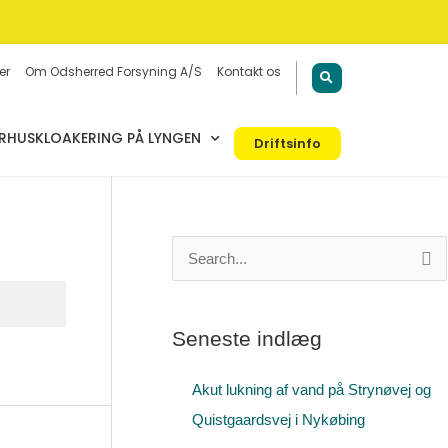
er
Om Odsherred Forsyning A/S
Kontakt os
HUSKLOAKERING PÅ LYNGEN
Driftsinfo
S
ø
g
Seneste indlæg
e
f
Akut lukning af vand på Strynøvej og
t
Quistgaardsvej i Nykøbing
e