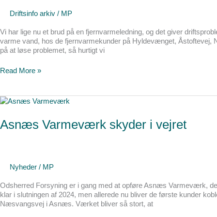
i
Asnæs
Driftsinfo arkiv
/
MP
Vi har lige nu et brud på en fjernvarmeledning, og det giver driftspro
varme vand, hos de fjernvarmekunder på Hyldevænget, Åstoftevej, No
på at løse problemet, så hurtigt vi
Read More »
Asnæs
Varmeværk
skyder
Asnæs Varmeværk skyder i vejret
i
vejret
Nyheder
/
MP
Odsherred Forsyning er i gang med at opføre Asnæs Varmeværk, der
klar i slutningen af 2024, men allerede nu bliver de første kunder k
Næsvangsvej i Asnæs. Værket bliver så stort, at