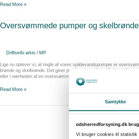
Read More »
Oversvømmede
Oversvømmede pumper og skelbrønde g
pumper
og
skelbrønde
giver
udfordringer
Driftsinfo arkiv
/
MP
Lige nu oplever vi, at nogle af vores spildevandspumper er oversv
brønde og skelbrønde. Det giver problemer med overfladevand og og
eller i nærheden af en oversvømmet pumpe,
Read More »
Samtykke
odsherredforsyning.dk brug
Vi bruger cookies til statisti