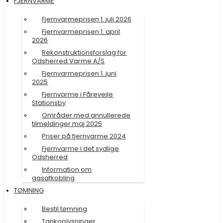
FJERNVARME
Fjernvarmeprisen 1. juli 2026
Fjernvarmeprisen 1. april
2026
Rekonstruktionsforslag for
Odsherred Varme A/S
Fjernvarmeprisen 1. juni
2025
Fjernvarme i Fårevejle
Stationsby
Områder med annullerede
tilmeldinger maj 2025
Priser på fjernvarme 2024
Fjernvarme i det sydlige
Odsherred
Information om
gasafkobling
TØMNING
Bestil tømning
Tankoplysninger