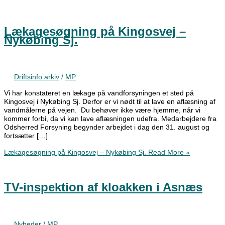
Lækagesøgning på Kingosvej –
Nykøbing Sj.
Driftsinfo arkiv
/
MP
Vi har konstateret en lækage på vandforsyningen et sted på
Kingosvej i Nykøbing Sj. Derfor er vi nødt til at lave en aflæsning af
vandmålerne på vejen. Du behøver ikke være hjemme, når vi
kommer forbi, da vi kan lave aflæsningen udefra. Medarbejdere fra
Odsherred Forsyning begynder arbejdet i dag den 31. august og
fortsætter […]
Lækagesøgning på Kingosvej – Nykøbing Sj.
Read More »
TV-inspektion af kloakken i Asnæs
Nyheder
/
MP