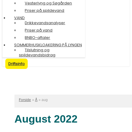
Vesterlyng og Søgården
Priser på spildevand
VAND
Drikkevandsanalyser
Priser på vand
BNBO-aftaler
SOMMERHUSKLOAKERING PÅ LYNGEN
Tilslutning og
spildevandsbidrag
Driftsinfo
Forside
Å
aug
August 2022