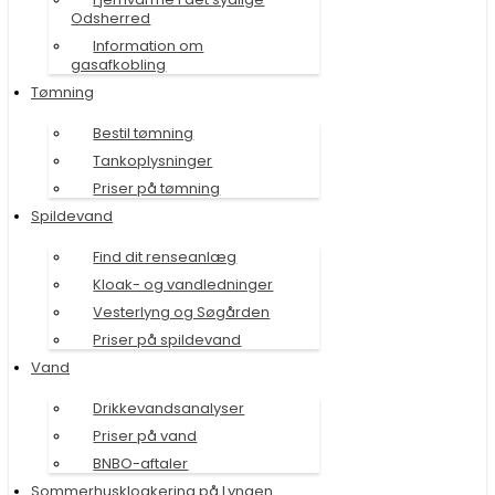
Odsherred
Information om
gasafkobling
Tømning
Bestil tømning
Tankoplysninger
Priser på tømning
Spildevand
Find dit renseanlæg
Kloak- og vandledninger
Vesterlyng og Søgården
Priser på spildevand
Vand
Drikkevandsanalyser
Priser på vand
BNBO-aftaler
Sommerhuskloakering på Lyngen