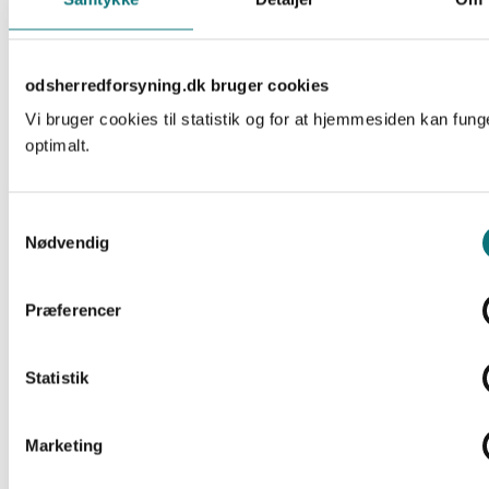
maj 2023
april 2023
odsherredforsyning.dk bruger cookies
marts 2023
Vi bruger cookies til statistik og for at hjemmesiden kan fung
optimalt.
februar 2023
januar 2023
Samtykkevalg
december 2022
Nødvendig
november 2022
oktober 2022
Præferencer
september 2022
Statistik
august 2022
juli 2022
Marketing
juni 2022