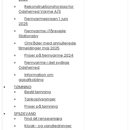
Rekonstruktionsforslag for
Odsherred Varme A/S
Fjernvarmeprisen 1. juni
2025
Fjernvarme i Fårevejle
Stationsby
Områder med annullerede
tilmeldinger maj 2025
Priser på fjernvarme 2024
Fjernvarme i det sydlige
Odsherred
Information om
gasafkobling
TØMNING
Bestil tømning
Tankoplysninger
Priser på tømning
SPILDEVAND
Find dit renseanlæg
Kloak- og vandledninger