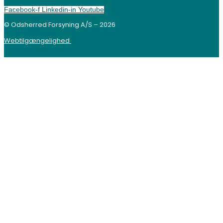
Facebook-f
Linkedin-in
Youtube
© Odsherred Forsyning A/S – 2026
Webtilgængelighed