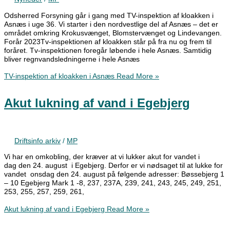
Odsherred Forsyning går i gang med TV-inspektion af kloakken i
Asnæs i uge 36. Vi starter i den nordvestlige del af Asnæs – det er
området omkring Krokusvænget, Blomstervænget og Lindevangen.
Forår 2023Tv-inspektionen af kloakken står på fra nu og frem til
foråret. Tv-inspektionen foregår løbende i hele Asnæs. Samtidig
bliver regnvandsledningerne i hele Asnæs
TV-inspektion af kloakken i Asnæs
Read More »
Akut lukning af vand i Egebjerg
Driftsinfo arkiv
/
MP
Vi har en omkobling, der kræver at vi lukker akut for vandet i
dag den 24. august i Egebjerg. Derfor er vi nødsaget til at lukke for
vandet onsdag den 24. august på følgende adresser: Bøssebjerg 1
– 10 Egebjerg Mark 1 -8, 237, 237A, 239, 241, 243, 245, 249, 251,
253, 255, 257, 259, 261,
Akut lukning af vand i Egebjerg
Read More »