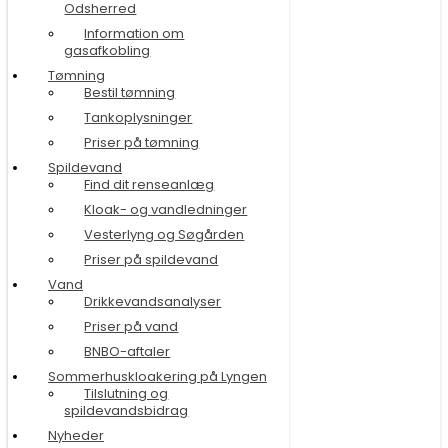
Odsherred
Information om
gasafkobling
Tømning
Bestil tømning
Tankoplysninger
Priser på tømning
Spildevand
Find dit renseanlæg
Kloak- og vandledninger
Vesterlyng og Søgården
Priser på spildevand
Vand
Drikkevandsanalyser
Priser på vand
BNBO-aftaler
Sommerhuskloakering på Lyngen
Tilslutning og
spildevandsbidrag
Nyheder