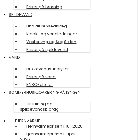
Priser på tømning
SPILDEVAND
Find dit renseanlæg
Kloak- og vandledninger
Vesterlyng og Søgården
Priser på spildevand
VAND
Drikkevandsanalyser
Priser på vand
BNBO-aftaler
SOMMERHUSKLOAKERING PÅ LYNGEN
Tilslutning og
spildevandsbidrag
FJERNVARME
Fjernvarmeprisen 1. juli 2026
Fjernvarmeprisen 1. april
2026