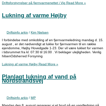
Driftsforstyrrelser på fjernvarmenettet i Vig
Read More »
Lukning af varme Højby
Driftsinfo arkiv
/
Kim Nielsen
I forbindelse med omkobling af en fjernvarmeledning mandag d. 15.
august , er det nødvendigt at lukke for fjernvarmen til en række
ejendomme, Højby Hovedgade 1-23. Der vil være lukket for varmen
i tidsrummet fra kl. 07:30 til 16:00 . Vi beklager ulejligheden. Venlig
hilsenOdsherred Forsyning
Lukning af varme Højby
Read More »
Planlagt lukning af vand på
Nordstrandsvej
Driftsinfo arkiv
/
MP
Mandag den 8. august reparerer vi et brud på en vandledning på