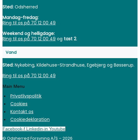
Sted:
Odsherred
Mandag-fredag:
Ring til os på 70 12 00 49
Weekend og helligdage:
Ring til os på 70 12 00 49
og
tast 2
.
Vand
Sted:
Nykøbing, Kildehuse-Strandhuse, Egebjerg og Bøsserup.
Ring til os på 70 12 00 49
Main Menu
Privatlivspolitik
Cookies
Kontakt os
Cookiedeklaration
Facebook-f
Linkedin-in
Youtube
© Odsherred Forsyning A/S – 2026