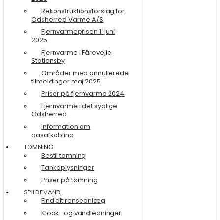
Rekonstruktionsforslag for
Odsherred Varme A/S
Fjernvarmeprisen 1. juni
2025
Fjernvarme i Fårevejle
Stationsby
Områder med annullerede
tilmeldinger maj 2025
Priser på fjernvarme 2024
Fjernvarme i det sydlige
Odsherred
Information om
gasafkobling
TØMNING
Bestil tømning
Tankoplysninger
Priser på tømning
SPILDEVAND
Find dit renseanlæg
Kloak- og vandledninger