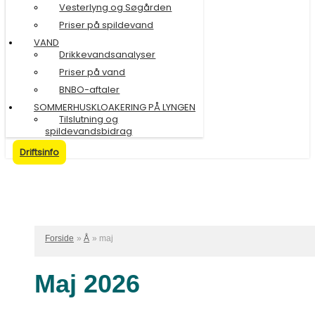
Vesterlyng og Søgården
Priser på spildevand
VAND
Drikkevandsanalyser
Priser på vand
BNBO-aftaler
SOMMERHUSKLOAKERING PÅ LYNGEN
Tilslutning og
spildevandsbidrag
Driftsinfo
Forside
Å
maj
Maj 2026