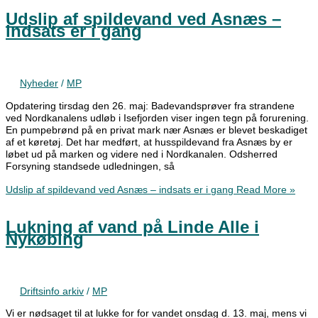
Udslip af spildevand ved Asnæs –
indsats er i gang
Nyheder
/
MP
Opdatering tirsdag den 26. maj: Badevandsprøver fra strandene
ved Nordkanalens udløb i Isefjorden viser ingen tegn på forurening.
En pumpebrønd på en privat mark nær Asnæs er blevet beskadiget
af et køretøj. Det har medført, at husspildevand fra Asnæs by er
løbet ud på marken og videre ned i Nordkanalen. Odsherred
Forsyning standsede udledningen, så
Udslip af spildevand ved Asnæs – indsats er i gang
Read More »
Lukning af vand på Linde Alle i
Nykøbing
Driftsinfo arkiv
/
MP
Vi er nødsaget til at lukke for for vandet onsdag d. 13. maj, mens vi