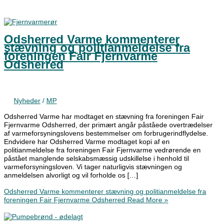
Odsherred Varme kommenterer
stævning og politianmeldelse fra
foreningen Fair Fjernvarme
Odsherred
Nyheder
/
MP
Odsherred Varme har modtaget en stævning fra foreningen Fair
Fjernvarme Odsherred, der primært angår påståede overtrædelser
af varmeforsyningslovens bestemmelser om forbrugerindflydelse.
Endvidere har Odsherred Varme modtaget kopi af en
politianmeldelse fra foreningen Fair Fjernvarme vedrørende en
påstået manglende selskabsmæssig udskillelse i henhold til
varmeforsyningsloven. Vi tager naturligvis stævningen og
anmeldelsen alvorligt og vil forholde os […]
Odsherred Varme kommenterer stævning og politianmeldelse fra
foreningen Fair Fjernvarme Odsherred
Read More »