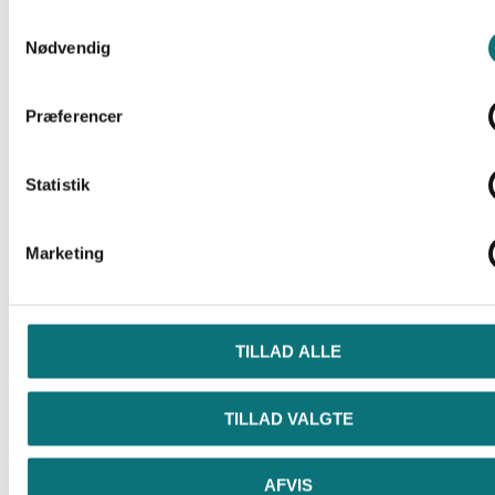
Samtykkevalg
februar 2021
Nødvendig
januar 2021
december 2020
Præferencer
november 2020
Statistik
oktober 2020
september 2020
Marketing
august 2020
juli 2020
juni 2020
TILLAD ALLE
maj 2020
april 2020
TILLAD VALGTE
marts 2020
AFVIS
februar 2020