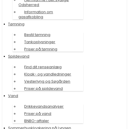
Odsherred
Information om
gasafkobling
Tømning
Bestil tømning
Tankoplysninger
Priser på tømning
Spildevand
Find dit renseanlæg
Kloak- og vandledninger
Vesterlyng og Søgården
Priser på spildevand
Vand
Drikkevandsanalyser
Priser på vand
BNBO-aftaler
Sommerhuskloakering på Lyngen