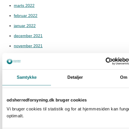
marts 2022
februar 2022
januar 2022
december 2021
november 2021
oktober 2021
september 2021
august 2021
Samtykke
Detaljer
Om
juli 2021
juni 2021
odsherredforsyning.dk bruger cookies
maj 2021
Vi bruger cookies til statistik og for at hjemmesiden kan fung
optimalt.
april 2021
marts 2021