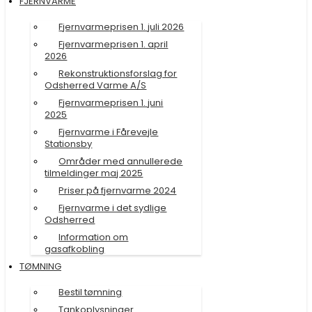
FJERNVARME
Fjernvarmeprisen 1. juli 2026
Fjernvarmeprisen 1. april
2026
Rekonstruktionsforslag for
Odsherred Varme A/S
Fjernvarmeprisen 1. juni
2025
Fjernvarme i Fårevejle
Stationsby
Områder med annullerede
tilmeldinger maj 2025
Priser på fjernvarme 2024
Fjernvarme i det sydlige
Odsherred
Information om
gasafkobling
TØMNING
Bestil tømning
Tankoplysninger