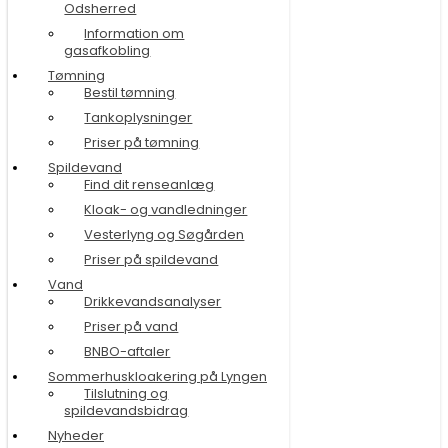
Odsherred
Information om
gasafkobling
Tømning
Bestil tømning
Tankoplysninger
Priser på tømning
Spildevand
Find dit renseanlæg
Kloak- og vandledninger
Vesterlyng og Søgården
Priser på spildevand
Vand
Drikkevandsanalyser
Priser på vand
BNBO-aftaler
Sommerhuskloakering på Lyngen
Tilslutning og
spildevandsbidrag
Nyheder