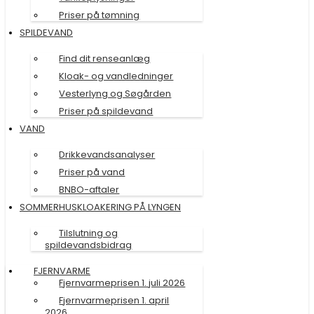
Priser på tømning
SPILDEVAND
Find dit renseanlæg
Kloak- og vandledninger
Vesterlyng og Søgården
Priser på spildevand
VAND
Drikkevandsanalyser
Priser på vand
BNBO-aftaler
SOMMERHUSKLOAKERING PÅ LYNGEN
Tilslutning og
spildevandsbidrag
FJERNVARME
Fjernvarmeprisen 1. juli 2026
Fjernvarmeprisen 1. april
2026