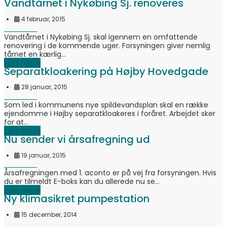
Vandtårnet i Nykøbing Sj. renoveres
4 februar, 2015
Vandtårnet i Nykøbing Sj. skal igennem en omfattende
renovering i de kommende uger. Forsyningen giver nemlig
tårnet en kærlig...
Læs mere
Separatkloakering på Højby Hovedgade
28 januar, 2015
Som led i kommunens nye spildevandsplan skal en række
ejendomme i Højby separatkloakeres i foråret. Arbejdet sker
for at...
Læs mere
Nu sender vi årsafregning ud
19 januar, 2015
Årsafregningen med 1. aconto er på vej fra forsyningen. Hvis
du er tilmeldt E-boks kan du allerede nu se...
Læs mere
Ny klimasikret pumpestation
15 december, 2014