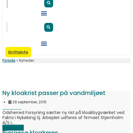
Driftsinfo
Forside
»
Nyheder
Nyheder
De seneste nyheder fra Odsherred Forsyning
finder du her på siden.
Ny kloakrist passer på vandmiljøet
29 september, 2015
Odsherred Forsyning sætter ny rist på kloakbygværket ved
Fakta i Nykøbing Sj. Arbejdet udføres af firmaet Stjernholm
A/S i...
Læs mere
Bjergesø kloakeres