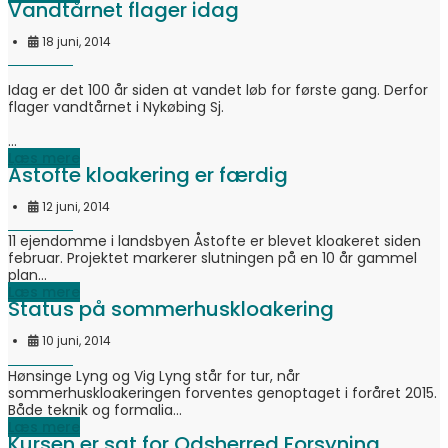
Vandtårnet flager idag
18 juni, 2014
Idag er det 100 år siden at vandet løb for første gang. Derfor
flager vandtårnet i Nykøbing Sj.
...
Læs mere
Åstofte kloakering er færdig
12 juni, 2014
11 ejendomme i landsbyen Åstofte er blevet kloakeret siden
februar. Projektet markerer slutningen på en 10 år gammel
plan...
Læs mere
Status på sommerhuskloakering
10 juni, 2014
Hønsinge Lyng og Vig Lyng står for tur, når
sommerhuskloakeringen forventes genoptaget i foråret 2015.
Både teknik og formalia...
Læs mere
Kursen er sat for Odsherred Forsyning