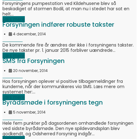
Forsyningens pumpestation ved Kildehusene blev så
beskadiget af stormen Bodil, at man nu i stedet har sat en
helt...
Læs mere
Forsyningen indfører robuste takster
4 december, 2014
De kommende fire år ændres der ikke i forsyningens takster.
De nye takster pr. 1. januar 2015 forbliver uændrede...
Læs mere
SMS fra Forsyningen
20 november, 2014
Hos forsyningen oplever vi positive tilbagemeldinger fra
kunderne, når der kommunikeres via SMS. Læs mere om
systemet her:...
Læs mere
Byrådsmøde i forsyningens tegn
5 november, 2014
Hele fem punkter på dagsordenen omhandlede forsyningen
ved sidste byrådsmøde. Den nye spildevandsplan blev
godkendt, og Odsherred Forsyning indgår...
Læs mere